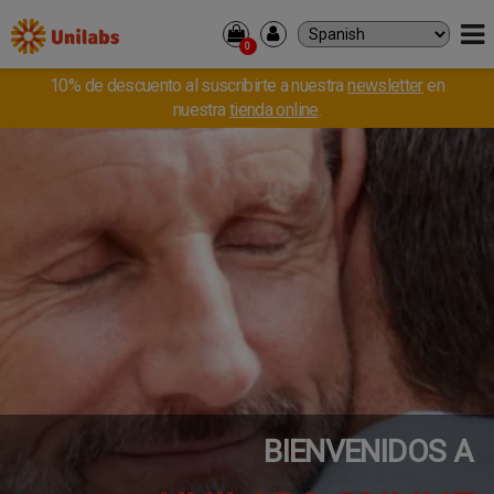
0
10% de descuento al suscribirte a nuestra
newsletter
en
PACIENTES
nuestra
tienda online
.
ANÁLISIS Y RECOGIDA DE MUESTRAS
DIAGNÓSTICO POR IMAGEN
PROFESIONALES
ANÁLISIS Y RECOGIDA DE MUESTRAS
DIAGNÓSTICO POR IMAGEN
RESULTADOS
DONDE ESTAMOS
CORPORATIVO
SOBRE NOSOTROS
CULTURA
BIENVENIDOS A
EMPLEO
CONTACTO
INVERSORES