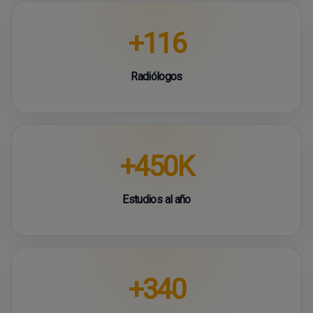
+116
Radiólogos
+450K
Estudios al año
+340