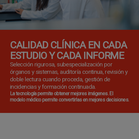
CALIDAD CLÍNICA EN CADA
ESTUDIO Y CADA INFORME
Selección rigurosa, subespecialización por
órganos y sistemas, auditoría continua, revisión y
doble lectura cuando proceda, gestión de
incidencias y formación continuada.
La tecnología permite obtener mejores imágenes. El
modelo médico permite convertirlas en mejores decisiones.