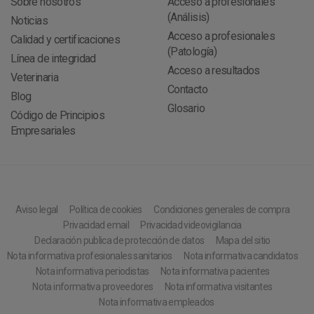
Sobre nosotros
Acceso a profesionales
(Análisis)
Noticias
Acceso a profesionales
Calidad y certificaciones
(Patología)
Línea de integridad
Acceso a resultados
Veterinaria
Contacto
Blog
Glosario
Código de Principios
Empresariales
Aviso legal
Política de cookies
Condiciones generales de compra
Privacidad email
Privacidad videovigilancia
Declaración publica de protección de datos
Mapa del sitio
Nota informativa profesionales sanitarios
Nota informativa candidatos
Nota informativa periodistas
Nota informativa pacientes
Nota informativa proveedores
Nota informativa visitantes
Nota informativa empleados