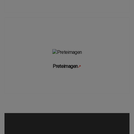
Preteimagen
↗
Se abre en una pestaña nueva