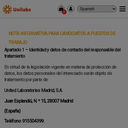
0
PACIENTES
ANÁLISIS Y RECOGIDA DE MUESTRAS
NOTA INFORMATIVA PARA CANDIDATOS A PUESTOS DE
DIAGNÓSTICO POR IMAGEN
TRABAJO
PROFESIONALES
Apartado 1 – Identidad y datos de contacto del responsable del
tratamiento
ANÁLISIS Y RECOGIDA DE MUESTRAS
DIAGNÓSTICO POR IMAGEN
En virtud de la legislación vigente en materia de protección de
RESULTADOS
datos, los datos personales del interesado serán objeto de
tratamiento por parte de:
DONDE ESTAMOS
United Laboratories Madrid, S.A.
CORPORATIVO
Juan Esplandiú, N. º 15, 28007 Madrid
SOBRE NOSOTROS
CULTURA
(España)
EMPLEO
Teléfono: 915504399.
CONTACTO
INVERSORES