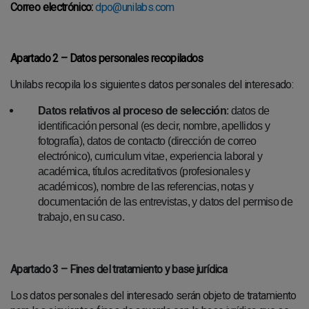
Correo electrónico:
dpo@unilabs.com
NOTICIAS
BLOG
Apartado 2 – Datos personales recopilados
RADIOLOGÍA
Unilabs recopila los siguientes datos personales del interesado:
RESONANCIA MAGNÉTICA
Datos relativos al proceso de selección
: datos de
identificación personal (es decir, nombre, apellidos y
fotografía), datos de contacto (dirección de correo
electrónico), curriculum vitae, experiencia laboral y
académica, títulos acreditativos (profesionales y
académicos), nombre de las referencias, notas y
documentación de las entrevistas, y datos del permiso de
trabajo, en su caso.
Apartado 3 – Fines del tratamiento y base jurídica
Los datos personales del interesado serán objeto de tratamiento