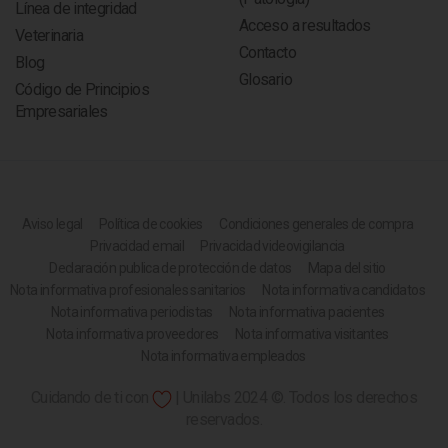
Línea de integridad
Acceso a resultados
Veterinaria
Contacto
Blog
Glosario
Código de Principios
Empresariales
Aviso legal
Política de cookies
Condiciones generales de compra
Privacidad email
Privacidad videovigilancia
Declaración publica de protección de datos
Mapa del sitio
Nota informativa profesionales sanitarios
Nota informativa candidatos
Nota informativa periodistas
Nota informativa pacientes
Nota informativa proveedores
Nota informativa visitantes
Nota informativa empleados
Cuidando de ti con
| Unilabs 2024 ©. Todos los derechos
reservados.