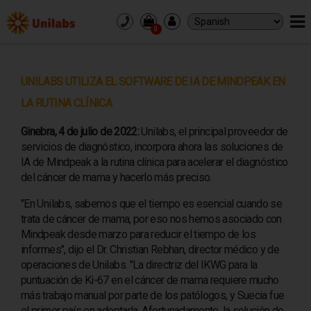
0
PACIENTES
ANÁLISIS Y RECOGIDA DE MUESTRAS
UNILABS UTILIZA EL SOFTWARE DE IA DE MINDPEAK EN
DIAGNÓSTICO POR IMAGEN
LA RUTINA CLÍNICA
PROFESIONALES
Ginebra, 4 de julio de 2022:
Unilabs, el principal proveedor de
ANÁLISIS Y RECOGIDA DE MUESTRAS
servicios de diagnóstico, incorpora ahora las soluciones de
DIAGNÓSTICO POR IMAGEN
IA de Mindpeak a la rutina clínica para acelerar el diagnóstico
RESULTADOS
del cáncer de mama y hacerlo más preciso.
DONDE ESTAMOS
"En Unilabs, sabemos que el tiempo es esencial cuando se
trata de cáncer de mama, por eso nos hemos asociado con
CORPORATIVO
Mindpeak desde marzo para reducir el tiempo de los
informes", dijo el Dr. Christian Rebhan, director médico y de
SOBRE NOSOTROS
operaciones de Unilabs. "La directriz del IKWG para la
CULTURA
puntuación de Ki-67 en el cáncer de mama requiere mucho
EMPLEO
CONTACTO
más trabajo manual por parte de los patólogos, y Suecia fue
INVERSORES
el primer país en adoptarla. Afortunadamente, la solución de