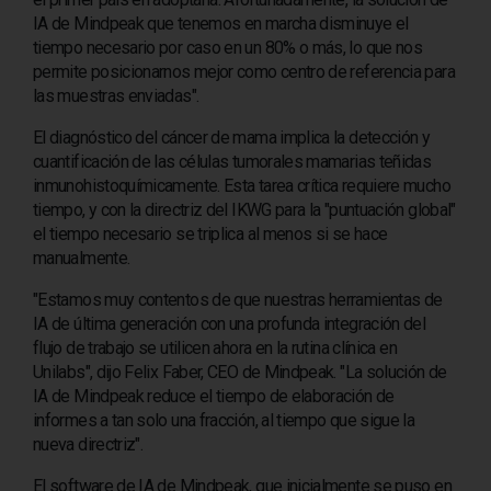
NOTICIAS
IA de Mindpeak que tenemos en marcha disminuye el
tiempo necesario por caso en un 80% o más, lo que nos
BLOG
permite posicionarnos mejor como centro de referencia para
las muestras enviadas".
RADIOLOGÍA
RESONANCIA MAGNÉTICA
El diagnóstico del cáncer de mama implica la detección y
cuantificación de las células tumorales mamarias teñidas
inmunohistoquímicamente. Esta tarea crítica requiere mucho
tiempo, y con la directriz del IKWG para la "puntuación global"
el tiempo necesario se triplica al menos si se hace
manualmente.
"Estamos muy contentos de que nuestras herramientas de
IA de última generación con una profunda integración del
flujo de trabajo se utilicen ahora en la rutina clínica en
Unilabs", dijo Felix Faber, CEO de Mindpeak. "La solución de
IA de Mindpeak reduce el tiempo de elaboración de
informes a tan solo una fracción, al tiempo que sigue la
nueva directriz".
El software de IA de Mindpeak, que inicialmente se puso en