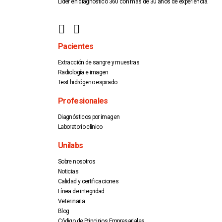
Líder en diagnóstico 360 con más de 30 años de experiencia.
Pacientes
Extracción de sangre y muestras
Radiología e imagen
Test hidrógeno espirado
Profesionales
Diagnósticos por imagen
Laboratorio clínico
Unilabs
Sobre nosotros
Noticias
Calidad y certificaciones
Línea de integridad
Veterinaria
Blog
Código de Principios Empresariales