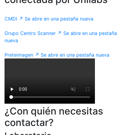
CMDI
↗
Se abre en una pestaña nueva
Grupo Centro Scanner
↗
Se abre en una pestaña
nueva
Preteimagen
↗
Se abre en una pestaña nueva
¿Con quién necesitas
contactar?