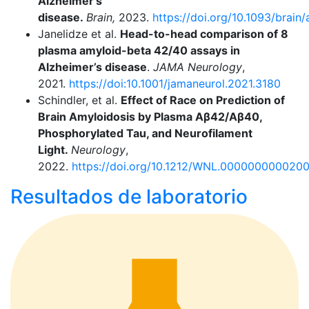
Alzheimer’s
disease.
Brain,
2023.
https://doi.org/10.1093/brai
Janelidze et al.
Head-to-head comparison of 8
plasma amyloid-beta 42/40 assays in
Alzheimer’s disease
.
JAMA Neurology
,
2021.
https://doi:10.1001/jamaneurol.2021.3180
Schindler, et al.
Effect of Race on Prediction of
Brain Amyloidosis by Plasma Aβ42/Aβ40,
Phosphorylated Tau, and Neurofilament
Light.
Neurology
,
2022.
https://doi.org/10.1212/WNL.000000000020
Resultados de laboratorio