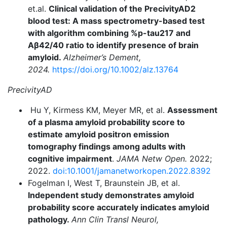
et.al.
Clinical validation of the PrecivityAD2
blood test: A mass spectrometry-based test
with algorithm combining %p-tau217 and
Aβ42/40 ratio to identify presence of brain
amyloid.
Alzheimer’s Dement,
2024.
https://doi.org/10.1002/alz.13764
PrecivityAD
Hu Y, Kirmess KM, Meyer MR, et al.
Assessment
of a plasma amyloid probability score to
estimate amyloid positron emission
tomography findings among adults with
cognitive impairment
.
JAMA Netw Open.
2022;
2022.
doi:10.1001/jamanetworkopen.2022.8392
Fogelman I, West T, Braunstein JB, et al.
Independent study demonstrates amyloid
probability score accurately indicates amyloid
pathology.
Ann Clin Transl Neurol,