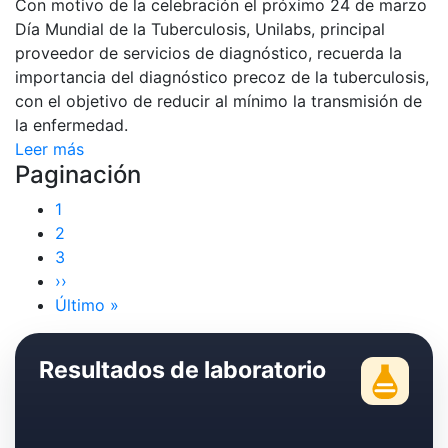
Con motivo de la celebración el próximo 24 de marzo
Día Mundial de la Tuberculosis, Unilabs, principal
proveedor de servicios de diagnóstico, recuerda la
importancia del diagnóstico precoz de la tuberculosis,
con el objetivo de reducir al mínimo la transmisión de
la enfermedad.
Leer más
Paginación
Página
1
actual
Page
2
Page
3
Siguiente
››
página
Última
Último »
página
Resultados de laboratorio