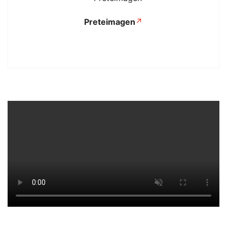
Preteimagen
↗
Se abre en una pestaña nuev